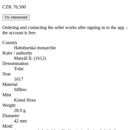
CZK 76,500
I'm interested
Ordering and contacting the seller works after signing in to the app –
the account is free.
Country
Habsburská monarchie
Ruler / authority
Matyáš II. (1612)
Denomination
Tolar
Year
1617
Material
Stříbro
Mint
Kutná Hora
Weight
28.9 g
Diameter
42 mm
Motif