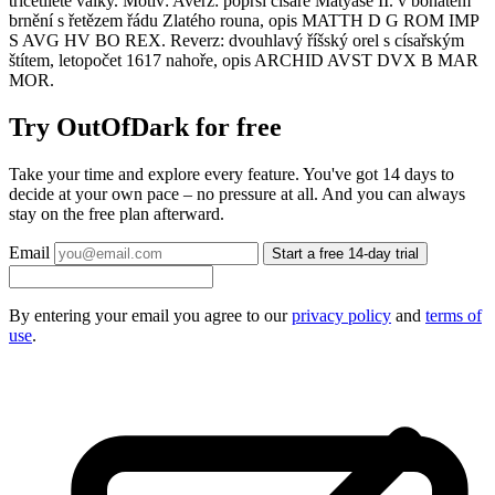
třicetileté války. Motiv: Averz: poprsí císaře Matyáše II. v bohatém
brnění s řetězem řádu Zlatého rouna, opis MATTH D G ROM IMP
S AVG HV BO REX. Reverz: dvouhlavý říšský orel s císařským
štítem, letopočet 1617 nahoře, opis ARCHID AVST DVX B MAR
MOR.
Try OutOfDark for free
Take your time and explore every feature. You've got 14 days to
decide at your own pace – no pressure at all. And you can always
stay on the free plan afterward.
Email
Start a free 14-day trial
By entering your email you agree to our
privacy policy
and
terms of
use
.