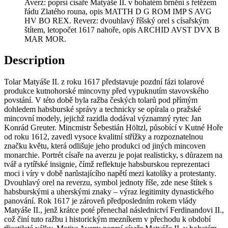
Averz: poprsí císaře Matyáše II. v bohatém brnění s řetězem
řádu Zlatého rouna, opis MATTH D G ROM IMP S AVG
HV BO REX. Reverz: dvouhlavý říšský orel s císařským
štítem, letopočet 1617 nahoře, opis ARCHID AVST DVX B
MAR MOR.
Description
Tolar Matyáše II. z roku 1617 představuje pozdní fázi tolarové
produkce kutnohorské mincovny před vypuknutím stavovského
povstání. V této době byla ražba českých tolarů pod přímým
dohledem habsburské správy a technicky se opírala o pražské
mincovní modely, jejichž razidla dodával významný rytec Jan
Konrád Greuter. Mincmistr Šebestián Höltzl, působící v Kutné Hoře
od roku 1612, zavedl vysoce kvalitní střížky a rozpoznatelnou
značku květu, která odlišuje jeho produkci od jiných mincoven
monarchie. Portrét císaře na averzu je pojat realisticky, s důrazem na
tvář a rytířské insignie, čímž reflektuje habsburskou reprezentaci
moci i víry v době narůstajícího napětí mezi katolíky a protestanty.
Dvouhlavý orel na reverzu, symbol jednoty říše, zde nese štítek s
habsburskými a uherskými znaky – výraz legitimity dynastického
panování. Rok 1617 je zároveň předposledním rokem vlády
Matyáše II., jenž krátce poté přenechal následnictví Ferdinandovi II.,
což činí tuto ražbu i historickým mezníkem v přechodu k období