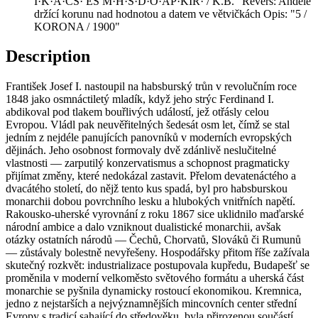
I·K·A·CS· ÉS M·H·S·D·O·AP·KIR· / K.B." Revers: Andělé
držící korunu nad hodnotou a datem ve větvičkách Opis: "5 /
KORONA / 1900"
Description
František Josef I. nastoupil na habsburský trůn v revolučním roce
1848 jako osmnáctiletý mladík, když jeho strýc Ferdinand I.
abdikoval pod tlakem bouřlivých událostí, jež otřásly celou
Evropou. Vládl pak neuvěřitelných šedesát osm let, čímž se stal
jedním z nejdéle panujících panovníků v moderních evropských
dějinách. Jeho osobnost formovaly dvě zdánlivě neslučitelné
vlastnosti — zarputilý konzervatismus a schopnost pragmaticky
přijímat změny, které nedokázal zastavit. Přelom devatenáctého a
dvacátého století, do nějž tento kus spadá, byl pro habsburskou
monarchii dobou povrchního lesku a hlubokých vnitřních napětí.
Rakousko-uherské vyrovnání z roku 1867 sice uklidnilo maďarské
národní ambice a dalo vzniknout dualistické monarchii, avšak
otázky ostatních národů — Čechů, Chorvatů, Slováků či Rumunů
— zůstávaly bolestně nevyřešeny. Hospodářsky přitom říše zažívala
skutečný rozkvět: industrializace postupovala kupředu, Budapešť se
proměnila v moderní velkoměsto světového formátu a uherská část
monarchie se pyšnila dynamicky rostoucí ekonomikou. Kremnica,
jedno z nejstarších a nejvýznamnějších mincovních center střední
Evropy s tradicí sahající do středověku, byla přirozenou součástí