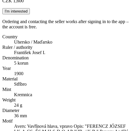
CZK 1,600
I'm interested
Ordering and contacting the seller works after signing in to the app –
the account is free.
Country
Uhersko / Maďarsko
Ruler / authority
František Josef I.
Denomination
5 korun
Year
1900
Material
Stříbro
Mint
Kremnica
Weight
24 g
Diameter
36 mm
Motif
Avers: Vavřínová hlava, vpravo Opis: "FERENCZ JÓZSEF