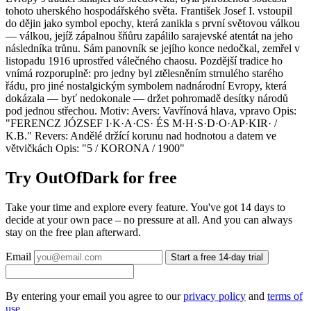
tohoto uherského hospodářského světa. František Josef I. vstoupil
do dějin jako symbol epochy, která zanikla s první světovou válkou
— válkou, jejíž zápalnou šňůru zapálilo sarajevské atentát na jeho
následníka trůnu. Sám panovník se jejího konce nedočkal, zemřel v
listopadu 1916 uprostřed válečného chaosu. Pozdější tradice ho
vnímá rozporuplně: pro jedny byl ztělesněním strnulého starého
řádu, pro jiné nostalgickým symbolem nadnárodní Evropy, která
dokázala — byť nedokonale — držet pohromadě desítky národů
pod jednou střechou. Motiv: Avers: Vavřínová hlava, vpravo Opis:
"FERENCZ JÓZSEF I·K·A·CS· ÉS M·H·S·D·O·AP·KIR· /
K.B." Revers: Andělé držící korunu nad hodnotou a datem ve
větvičkách Opis: "5 / KORONA / 1900"
Try OutOfDark for free
Take your time and explore every feature. You've got 14 days to
decide at your own pace – no pressure at all. And you can always
stay on the free plan afterward.
Email
Start a free 14-day trial
By entering your email you agree to our
privacy policy
and
terms of
use
.