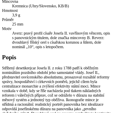
Mincovna
Kremnica (Uhry/Slovensko, KB/B)
Hmotnost
3,9 g
Průměr
25 mm
Motiv
Averz: pravý profil císaře Josefa II. vavřínovým věncem, opis
s panovnickým titulem, dole značka mincovny B. Reverz:
dvouhlavý říšský orel s císařskou korunou a štítem, dole
nominál „10“, opis s letopočtem.
Popis
Stříbrný desetikrejcar Josefa II. z roku 1788 patří k oběžným
nominálům pozdního období jeho samostatné vlády. Josef II.,
představitel osvícenského absolutismu, prosazoval rozsáhlé reformy
správy, hospodářství i církevních poměrů, jejichž cílem byla
centralizace monarchie a zvýšení efektivity státní moci. Mince
vznikala v době, kdy se říše nacházela pod tlakem nákladných
reforem i válečných příprav, což se odráželo v důrazu na stabilní
měnový systém a jednotný typ oběživa. Ikonografie mince je
střídmá a racionální: realistický portrét panovníka bez idealizace
odpovídá josefínskému důrazu na panovníka jako „prvního