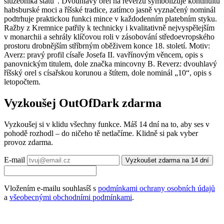
služebníka státu“. Dvouhlavý orel na reverzu symbolizuje kontinuitu
habsburské moci a říšské tradice, zatímco jasně vyznačený nominál
podtrhuje praktickou funkci mince v každodenním platebním styku.
Ražby z Kremnice patřily k technicky i kvalitativně nejvyspělejším
v monarchii a sehrály klíčovou roli v zásobování středoevropského
prostoru drobnějším stříbrným oběživem konce 18. století. Motiv:
Averz: pravý profil císaře Josefa II. vavřínovým věncem, opis s
panovnickým titulem, dole značka mincovny B. Reverz: dvouhlavý
říšský orel s císařskou korunou a štítem, dole nominál „10“, opis s
letopočtem.
Vyzkoušej OutOfDark zdarma
Vyzkoušej si v klidu všechny funkce. Máš 14 dní na to, aby ses v
pohodě rozhodl – do ničeho tě netlačíme. Klidně si pak vyber
provoz zdarma.
E-mail
Vyzkoušet zdarma na 14 dní
Vložením e-mailu souhlasíš s
podmínkami ochrany osobních údajů
a
všeobecnými obchodními podmínkami
.