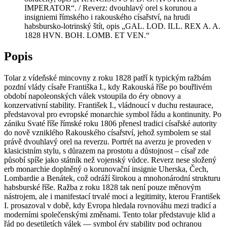
IMPERATOR“. / Reverz: dvouhlavý orel s korunou a
insigniemi římského i rakouského císařství, na hrudi
habsbursko-lotrinský štít, opis „GAL. LOD. ILL. REX A. A.
1828 HVN. BOH. LOMB. ET VEN.“
Popis
Tolar z vídeňské mincovny z roku 1828 patří k typickým ražbám
pozdní vlády císaře Františka I., kdy Rakouská říše po bouřlivém
období napoleonských válek vstoupila do éry obnovy a
konzervativní stability. František I., vládnoucí v duchu restaurace,
představoval pro evropské monarchie symbol řádu a kontinunity. Po
zániku Svaté říše římské roku 1806 přenesl tradici císařské autority
do nově vzniklého Rakouského císařství, jehož symbolem se stal
právě dvouhlavý orel na reverzu. Portrét na averzu je proveden v
klasicistním stylu, s důrazem na prostotu a důstojnost – císař zde
působí spíše jako státník než vojenský vůdce. Reverz nese složený
erb monarchie doplněný o korunovační insignie Uherska, Čech,
Lombardie a Benátek, což odráží širokou a mnohonárodní strukturu
habsburské říše. Ražba z roku 1828 tak není pouze měnovým
nástrojem, ale i manifestací trvalé moci a legitimity, kterou František
I. prosazoval v době, kdy Evropa hledala rovnováhu mezi tradicí a
moderními společenskými změnami. Tento tolar představuje klid a
řád po desetiletích válek — symbol éry stability pod ochranou