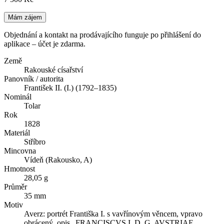
Mám zájem
Objednání a kontakt na prodávajícího funguje po přihlášení do
aplikace – účet je zdarma.
Země
Rakouské císařství
Panovník / autorita
František II. (I.) (1792–1835)
Nominál
Tolar
Rok
1828
Materiál
Stříbro
Mincovna
Vídeň (Rakousko, A)
Hmotnost
28,05 g
Průměr
35 mm
Motiv
Averz: portrét Františka I. s vavřínovým věncem, vpravo
obrácený, opis „FRANCISCVS I. D. G. AVSTRIAE