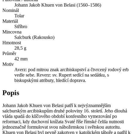
Johann Jakob Khuen von Belasi (1560–1586)
Nominál
Tolar
Materiál
Stříbro
Mincovna
Salcburk (Rakousko)
Hmotnost
28,5 g
Průměr
42 mm
Motiv
Averz: pod mitrou znak arcibiskupství a čtvrcený rodový erb
vedle sebe. Reverz: sv. Rupert sedící na sedátku, s
biskupskými atributy, hledící doprava.
Popis
Johann Jakob Khuen von Belasi patří k nejvýznamnějším
salcburským arcibiskupům druhé poloviny 16. století. Jeho dlouhá
vláda spadá do klíčového období konfesního vymezování po
reformaci, kdy duchovní knížata Svaté říše římské čelila nutnosti
jednoznačně formulovat svou náboženskou i světskou autoritu.
Khuen von Belasi byl pevně zakotven v katolickém táboře a patřil k