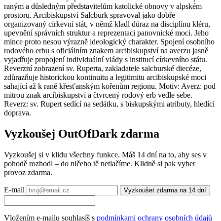
raným a důsledným představitelům katolické obnovy v alpském
prostoru. Arcibiskupství Salcburk spravoval jako dobře
organizovaný církevní stát, v němž kladl důraz na disciplínu kléru,
upevnění správních struktur a reprezentaci panovnické moci. Jeho
mince proto nesou výrazně ideologický charakter. Spojení osobního
rodového erbu s oficiálním znakem arcibiskupství na averzu jasně
vyjadřuje propojení individuální vlády s institucí církevního státu.
Reverzní zobrazení sv. Ruperta, zakladatele salcburské diecéze,
zdůrazňuje historickou kontinuitu a legitimitu arcibiskupské moci
sahající až k raně křesťanským kořenům regionu. Motiv: Averz: pod
mitrou znak arcibiskupství a čtvrcený rodový erb vedle sebe.
Reverz: sv. Rupert sedící na sedátku, s biskupskými atributy, hledící
doprava.
Vyzkoušej OutOfDark zdarma
Vyzkoušej si v klidu všechny funkce. Máš 14 dní na to, aby ses v
pohodě rozhodl – do ničeho tě netlačíme. Klidně si pak vyber
provoz zdarma.
E-mail
Vyzkoušet zdarma na 14 dní
Vložením e-mailu souhlasíš s
podmínkami ochrany osobních údajů