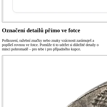
Označení detailů přímo ve fotce
Poškození, ražební značky nebo znaky vzácnosti zarámuješ a
popíšeš rovnou ve fotce. Pomůže ti to udržet si důležité detaily o
minci pohromadě – pro tebe i pro případného kupce.