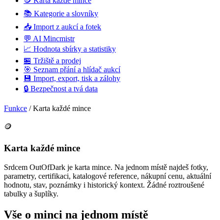
🪙
Karta každé mince
📚
Kategorie a slovníky
📥
Import z aukcí a fotek
💬
AI Mincmistr
📈
Hodnota sbírky a statistiky
🏪
Tržiště a prodej
🎯
Seznam přání a hlídač aukcí
💾
Import, export, tisk a zálohy
🔒
Bezpečnost a tvá data
Funkce
/
Karta každé mince
🪙
Karta každé mince
Srdcem OutOfDark je karta mince. Na jednom místě najdeš fotky,
parametry, certifikaci, katalogové reference, nákupní cenu, aktuální
hodnotu, stav, poznámky i historický kontext. Žádné roztroušené
tabulky a šuplíky.
Vše o minci na jednom místě