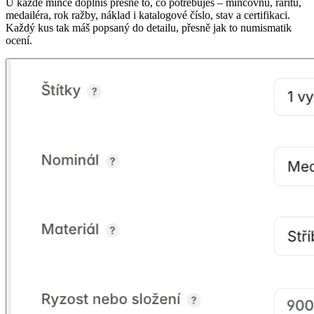
U každé mince doplníš přesně to, co potřebuješ – mincovnu, raritu,
medailéra, rok ražby, náklad i katalogové číslo, stav a certifikaci.
Každý kus tak máš popsaný do detailu, přesně jak to numismatik
ocení.